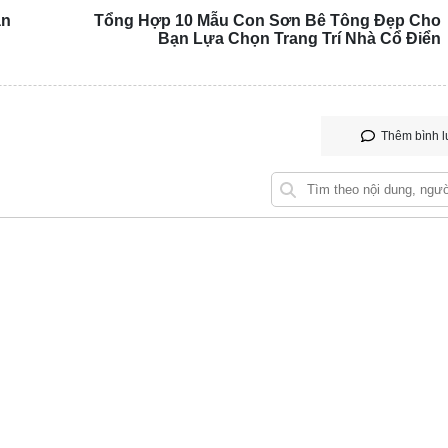
án
Tổng Hợp 10 Mẫu Con Sơn Bê Tông Đẹp Cho
Bạn Lựa Chọn Trang Trí Nhà Cổ Điển
Mẫu
con
tiện
Thêm bình l
đẹp
cho
kiến
trúc
cổ
điển
ê tông trang trí.
Vinho
mes
Ocea