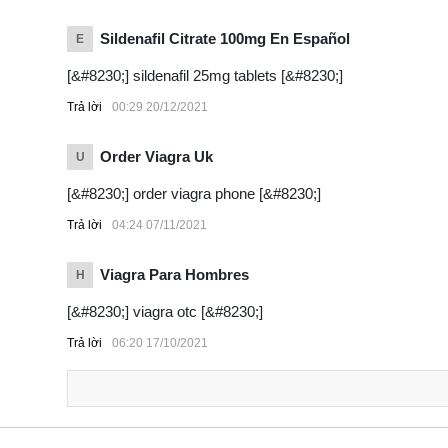
Sildenafil Citrate 100mg En Español
E
[&#8230;] sildenafil 25mg tablets [&#8230;]
Trả lời
00:29 20/12/2021
Order Viagra Uk
U
[&#8230;] order viagra phone [&#8230;]
Trả lời
04:24 07/11/2021
Viagra Para Hombres
H
[&#8230;] viagra otc [&#8230;]
Trả lời
06:20 17/10/2021