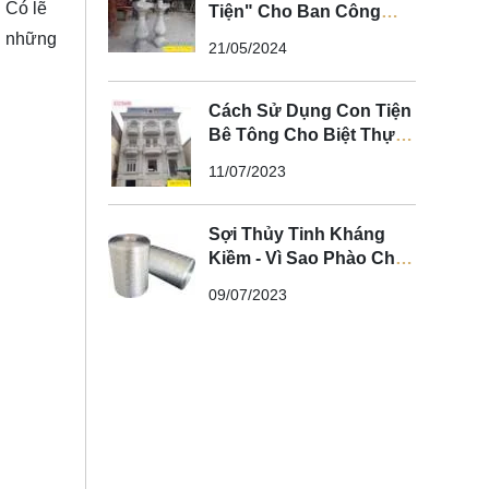
 Có lẽ
Tiện" Cho Ban Công
Biệt Thự Tân Cổ Điển
i những
21/05/2024
Cách Sử Dụng Con Tiện
Bê Tông Cho Biệt Thự
Tân Cổ Điển - Nghệ
11/07/2023
Thuật Xi Măng
Sợi Thủy Tinh Kháng
Kiềm - Vì Sao Phào Chỉ
GFRC Phải Sử Dụng Sợi
09/07/2023
Thủy Tinh Kháng Kiềm?