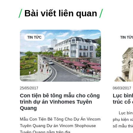
Bài viết liên quan
TIN TỨC
TIN TỨ
25/05/2017
06/03/2017
Hầu hết các thiết kế đẹp mang đặc trưng
mẫu biệt th
Con tiện bê tông mẫu cho công
Lục bìn
hình kiến trúc. Tùy vào sở thích của gia đình mà quyế
trình dự án Vinhomes Tuyên
trúc cổ 
Quang
cho trang trí không gian ngoại thất.
Lục bình 
Mẫu Con Tiện Bê Tông Cho Dự Án Vincom
phụ kiện x
Tuyên Quang Dự án Vincom Shophouse
số mẫu thiế
Tuyên Quang nằm trên địa ...