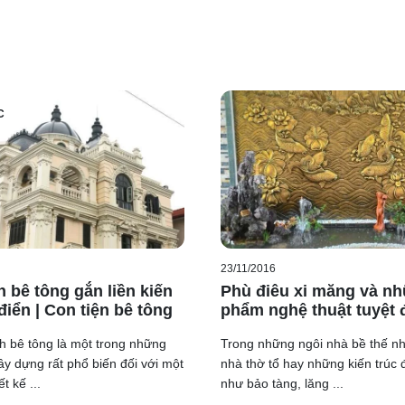
Hoa
văn
trang
C
trí
kiến
trúc
Tân
Cổ
Điển
23/11/2016
ự Pháp
đẹp
đều dựa vào các chi tiết trang trí phù điêu, hoa văn
h bê tông gắn liền kiến
Phù điêu xi măng và nh
t định thiết kế biệt thự sẽ hoặc chỉ mượn những điểm nhấn nhất
điển | Con tiện bê tông
phẩm nghệ thuật tuyệt 
bê tông là một trong những
Trong những ngôi nhà bề thế nh
ây dựng rất phổ biến đối với một
nhà thờ tổ hay những kiến trúc 
t kế ...
như bảo tàng, lăng ...