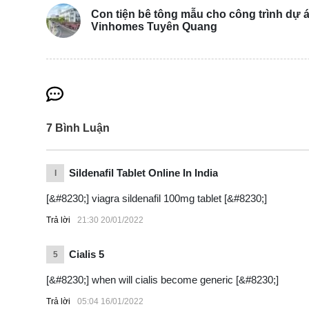
Con tiện bê tông mẫu cho công trình dự 
Vinhomes Tuyên Quang
7
Bình Luận
Sildenafil Tablet Online In India
I
[&#8230;] viagra sildenafil 100mg tablet [&#8230;]
Đan xen là hành lang ban công sử dụng mẫu con tiện b
Trả lời
21:30 20/01/2022
Cialis 5
5
[&#8230;] when will cialis become generic [&#8230;]
Trả lời
05:04 16/01/2022