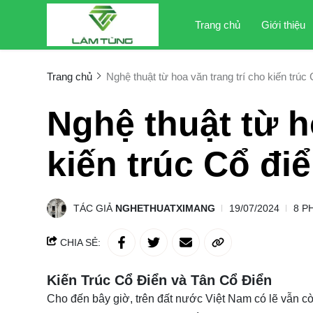
Trang chủ
Giới thiệu
Trang chủ
Nghệ thuật từ hoa văn trang trí cho kiến trúc
Nghệ thuật từ h
kiến trúc Cổ đi
TÁC GIẢ
NGHETHUATXIMANG
19/07/2024
8 P
CHIA SẺ:
Kiến Trúc Cổ Điển và Tân Cổ Điển
Cho đến bây giờ, trên đất nước Việt Nam có lẽ vẫn cò