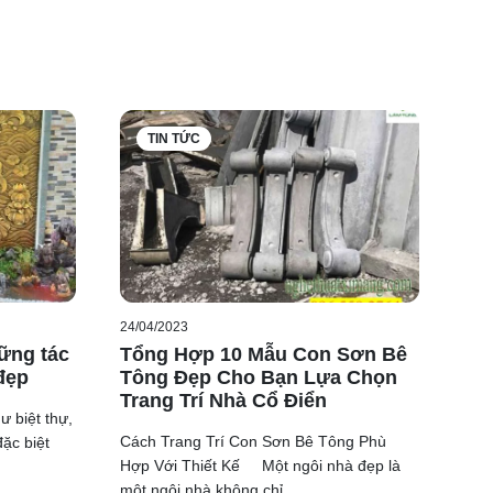
TIN TỨC
24/04/2023
 để định
ững tác
Tổng Hợp 10 Mẫu Con Sơn Bê
 định
đẹp
Tông Đẹp Cho Bạn Lựa Chọn
Trang Trí Nhà Cổ Điển
ư biệt thự,
Cách Trang Trí Con Sơn Bê Tông Phù
đặc biệt
Hợp Với Thiết Kế Một ngôi nhà đẹp là
một ngôi nhà không chỉ ...