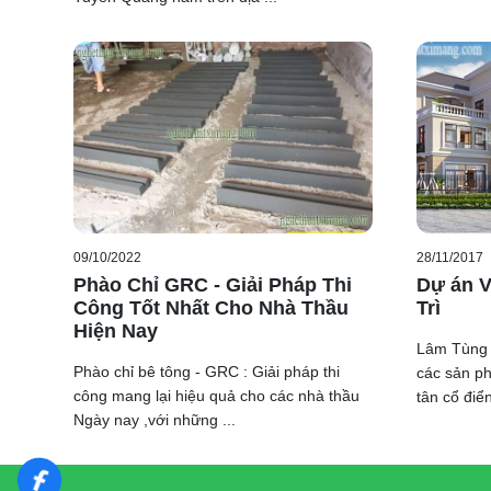
Những tác phẩm phù điêu nghệ thuật không thể thiếu tro
09/10/2022
28/11/2017
quanh biệt thự hay con sơn hoa văn. Với những mẫu th
Phào Chỉ GRC - Giải Pháp Thi
Dự án 
trúc.
Công Tốt Nhất Cho Nhà Thầu
Trì
Từ những hoa văn cổ điển này đã tạo nên những công t
Hiện Nay
Lâm Tùng 
Đơn Vị Sản Xuất Phào Chỉ
Phào chỉ bê tông - GRC : Giải pháp thi
các sản ph
Lâm Tùng là nhà sản xuất sản phẩm hoa văn xi măng ,
công mang lại hiệu quả cho các nhà thầu
tân cổ điển
phẩm chúng tôi cung cấp gồm có con sơn bê tông, con
Ngày nay ,với những ...
tiện bê tông
, con tiện xi măng,
hoa văn xi măng
cổ
cho biệt thự. Lâm Tùng là đơn vị nhận sản xuất và th