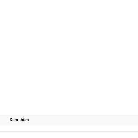
n Park
Con
tiện
bê
tông
trang
trí cho
biệt
thự
liền
kề
Vinho
Xem thêm
mes
Ocea
n Park