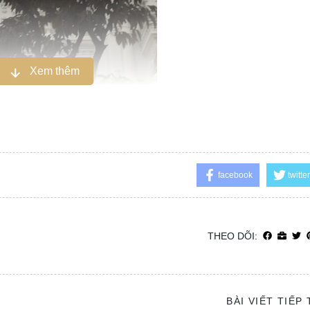
Xem thêm
biệt thự
ng nên nhà thiết kế được thoải mái đưa ra ý tưởng sáng tạo. Nân
facebook
twitter
iến trúc biệt thự chọn gam màu trắng nhẹ nhàng, thanh thoát. 
điển Pháp.
THEO DÕI:
 biệt thự sự trang nhã của thiết kế. Thiết kế đối xứng tạo nh
ách cổ điển còn giúp không gian biệt thự nổi bật khu vực sảnh ch
BÀI VIẾT TIẾP
a hoa văn và phù điêu.