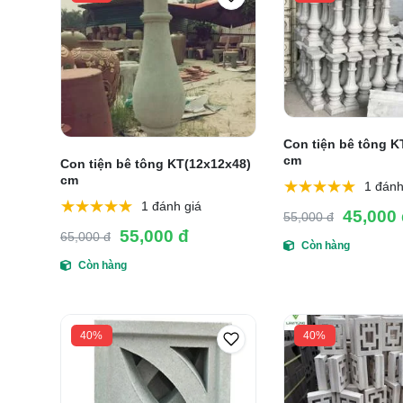
Con tiện bê tông K
cm
Con tiện bê tông KT(12x12x48)
cm
1 đánh
1 đánh giá
45,000
55,000 đ
55,000 đ
65,000 đ
Còn hàng
Còn hàng
40%
40%