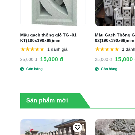
Mẫu gạch thông gió TG -01
Mẫu Gạch Thông G
KT(190x190x68)mm
02(190x190x68)mm
1 đánh giá
1 đánh
15,000 đ
15,000
25,000 đ
25,000 đ
Còn hàng
Còn hàng
Sản phẩm mới