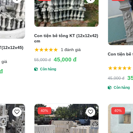
Con tiện bê tông KT (12x12x42)
cm
T(12x12x45)
1 đánh giá
Con tiện bê
45,000 đ
55,000 đ
 giá
Còn hàng
 đ
3
45,000 đ
Còn hàng
40%
40%