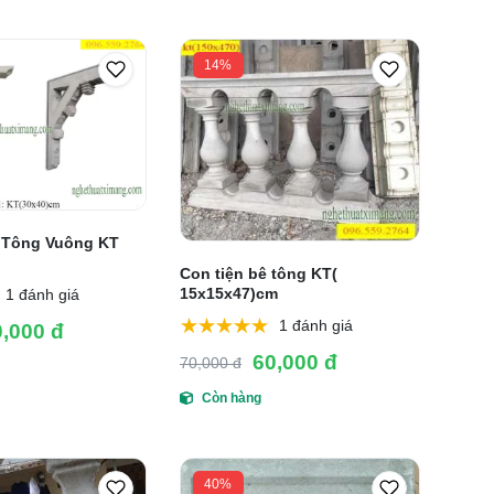
14%
 Tông Vuông KT
Con tiện bê tông KT(
15x15x47)cm
1 đánh giá
1 đánh giá
0,000 đ
60,000 đ
70,000 đ
Còn hàng
40%