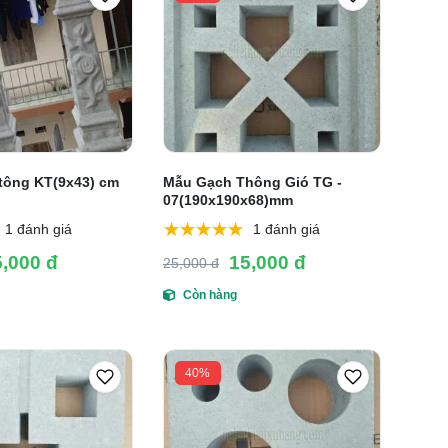
 tông KT(9x43) cm
Mẫu Gạch Thông Gió TG -
07(190x190x68)mm
1 đánh giá
1 đánh giá
5,000 đ
15,000 đ
25,000 đ
Còn hàng
40%