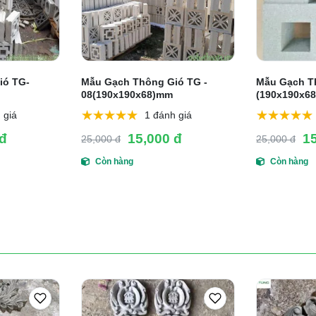
ió TG-
Mẫu Gạch Thông Gió TG -
Mẫu Gạch T
08(190x190x68)mm
(190x190x6
 giá
1 đánh giá
 đ
15,000 đ
1
25,000 đ
25,000 đ
Còn hàng
Còn hàng