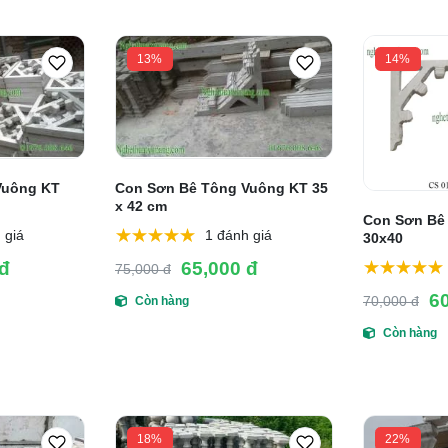
13%
14%
Vuông KT
Con Sơn Bê Tông Vuông KT 35
x 42 cm
Con Sơn Bê
 giá
1 đánh giá
30x40
 đ
65,000 đ
75,000 đ
6
70,000 đ
Còn hàng
Còn hàng
18%
22%