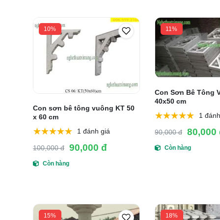
10%
11%
Con Sơn Bê Tông 
40x50 cm
Con sơn bê tông vuông KT 50
1 đánh
x 60 cm
80,000
1 đánh giá
90,000 đ
90,000 đ
100,000 đ
Còn hàng
Còn hàng
15%
18%