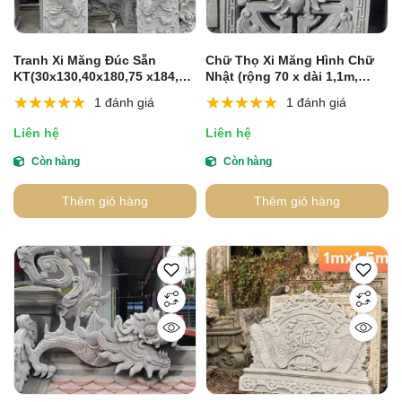
Tranh Xi Măng Đúc Sẵn
Chữ Thọ Xi Măng Hình Chữ
KT(30x130,40x180,75 x184,
Nhật (rộng 70 x dài 1,1m,
80x120, 86x162) cm
rộng 80 x dài 1,15m, rộng 1m
1 đánh giá
1 đánh giá
x dài 1,2m)
Liên hệ
Liên hệ
Còn hàng
Còn hàng
Thêm giỏ hàng
Thêm giỏ hàng