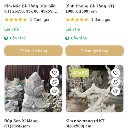
Kìm Nóc Bê Tông Đúc Sẵn
Bình Phong Bê Tông KT(
KT( 25x50, 35x 60, 45x55,
1000 x 1500) cm
50x85, 50x90, 80x150) cm
1 đánh giá
1 đánh giá
Liên hệ
Liên hệ
Còn hàng
Còn hàng
Thêm giỏ hàng
Thêm giỏ hàng
Búp Sen Xi Măng
Kìm nóc trang trí KT
KT(30x42)cm
(420x500) cm