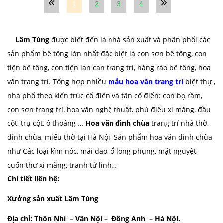
1
2
3
4
Lâm Tùng
được biết đến là nhà sản xuất và phân phối các
sản phẩm bê tông lớn nhất đặc biệt là con sơn bê tông, con
tiện bê tông, con tiện lan can trang trí, hàng rào bê tông, hoa
văn trang trí. Tổng hợp nhiều
mẫu hoa văn trang trí
biệt thự ,
nhà phố theo kiến trúc cổ điển và tân cổ điển: con bọ rầm,
con sơn trang trí, hoa văn nghệ thuật, phù điêu xi măng, đầu
cột, trụ cột, ô thoáng …
Hoa văn đình chùa
trang trí nhà thờ,
đình chùa, miếu thờ tại Hà Nội. Sản phẩm hoa văn đình chùa
như Các loại kìm nóc, mái đao, ổ long phụng, mặt nguyệt,
cuốn thư xi măng, tranh tứ linh…
Chi tiết liên hệ:
Xưởng sản xuất Lâm Tùng
Địa chỉ: Thôn Nhì – Vân Nội – Đông Anh – Hà Nội.