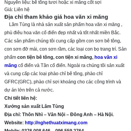
Nguyên liệu: bê tông tươi hoặc xi măng cốt sợi
Giá: Liên hệ
Địa chỉ tham khảo giá hoa văn xi măng
Lâm Tùng là nhà sản xuất sản phẩm hoa văn xi măng ,
phù điêu hoa văn cổ điển đẹp nhất và tốt nhất miền Bắc.
Các sản phẩm chúng tôi cung cấp gồm con sơn bê tông,
con sơn đỡ mái, con sơn rầm, các loại con bọ trang trí. Sản
phẩm
con tiện bê tông, con tiện xi măng,
hoa văn xi
măng
cổ điển và Tân cổ điển. Ngoài ra chúng tôi sản xuất
và cung cấp các loại phào chỉ bê tông, phào chỉ
GFRC(GRC), phào chỉ sợi khoáng cho các công trình và
dự án lớn trên cả nước.
Chi tiết liên hệ:
Xưởng sản xuất Lâm Tùng
Địa chỉ: Thôn Nhì – Vân Nội – Đông Anh – Hà Nội.
Website:
http://nghethuatximang.com
Mobile: 0376.008.646 – 096.559.2764