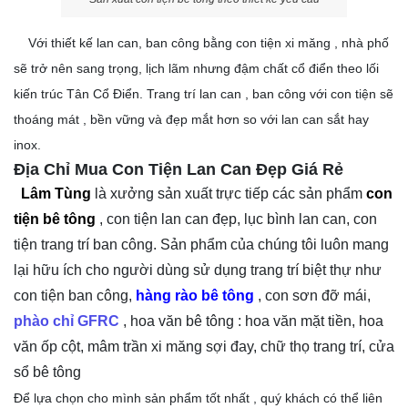
Với thiết kế lan can, ban công bằng con tiện xi măng , nhà phố
sẽ trở nên sang trọng, lịch lãm nhưng đậm chất cổ điển theo lối
kiến trúc Tân Cổ Điển. Trang trí lan can , ban công với con tiện sẽ
thoáng mát , bền vững và đẹp mắt hơn so với lan can sắt hay
inox.
Địa Chỉ Mua Con Tiện Lan Can Đẹp Giá Rẻ
Lâm Tùng
là xưởng sản xuất trực tiếp các sản phẩm
con
tiện bê tông
, con tiện lan can đẹp, lục bình lan can, con
tiện trang trí ban công. Sản phẩm của chúng tôi luôn mang
lại hữu ích cho người dùng sử dụng trang trí biệt thự như
con tiện ban công,
hàng rào bê tông
, con sơn đỡ mái,
phào chỉ GFRC
, hoa văn bê tông : hoa văn mặt tiền, hoa
văn ốp cột, mâm trần xi măng sợi đay, chữ thọ trang trí, cửa
sổ bê tông
Để lựa chọn cho mình sản phẩm tốt nhất , quý khách có thể liên