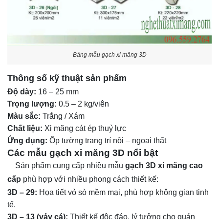
Bảng mẫu gạch xi măng 3D
Thông số kỹ thuật sản phẩm
Độ dày:
16 – 25 mm
Trọng lượng:
0.5 – 2 kg/viên
Màu sắc:
Trắng / Xám
Chất liệu:
Xi măng cát ép thuỷ lực
Ứng dụng:
Ốp tường trang trí nội – ngoại thất
Các mẫu gạch xi măng 3D nổi bật
Sản phẩm cung cấp nhiều mẫu
gạch 3D xi măng cao
cấp
phù hợp với nhiều phong cách thiết kế:
3D – 29:
Họa tiết vỏ sò mềm mại, phù hợp không gian tinh
tế.
3D – 13 (vảy cá):
Thiết kế độc đáo, lý tưởng cho quán