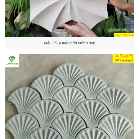
Mẫu 3D xi măng ốp tường đẹp