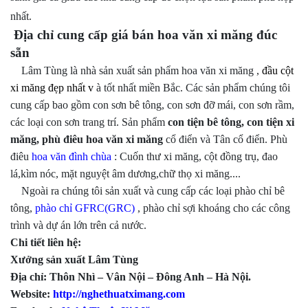
nhất.
Địa chỉ cung cấp giá bán hoa văn xi măng đúc
sẵn
Lâm Tùng là nhà sản xuất sản phẩm hoa văn xi măng ,
đầu cột
xi măng đẹp nhất
v
à tốt nhất miền Bắc. Các sản phẩm chúng tôi
cung cấp bao gồm con sơn bê tông, con sơn đỡ mái, con sơn rầm,
các loại con sơn trang trí. Sản phẩm
con tiện bê tông, con tiện xi
măng, phù điêu hoa văn xi măng
cổ điển và Tân cổ điển. Phù
điêu
hoa văn đình chùa
: Cuốn thư xi măng, cột đồng trụ, đao
lá,kìm nóc, mặt nguyệt âm dương,chữ thọ xi măng....
Ngoài ra chúng tôi sản xuất và cung cấp các loại phào chỉ bê
tông,
phào chỉ GFRC(GRC)
, phào chỉ sợi khoáng cho các công
trình và dự án lớn trên cả nước.
Chi tiết liên hệ:
Xưởng sản xuất Lâm Tùng
Địa chỉ: Thôn Nhì – Vân Nội – Đông Anh – Hà Nội.
Website:
http://nghethuatximang.com