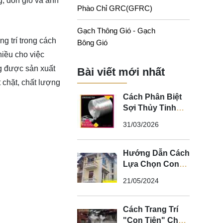
g, đón gió và ánh
Phào Chỉ GRC(GFRC)
Gạch Thông Gió - Gạch
g trí trong cách
Bông Gió
iều cho việc
 được sản xuất
Bài viết mới nhất
 chặt, chất lượng
Cách Phân Biệt
Sợi Thủy Tinh
Kháng Kiềm Và
31/03/2026
Sợi Thủy Tinh
Không Kháng
Kiềm
Hướng Dẫn Cách
Lựa Chọn Con
Tiện Bê Tông
21/05/2024
Cho Lan Can
Cách Trang Trí
"Con Tiện" Cho