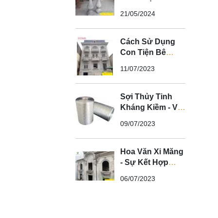
Ban Công Biệt
21/05/2024
Thự Tân Cổ Điển
Cách Sử Dụng
Con Tiện Bê
Tông Cho Biệt
11/07/2023
Thự Tân Cổ Điển
- Nghệ Thuật Xi
Măng
Sợi Thủy Tinh
Kháng Kiềm - Vì
Sao Phào Chỉ
09/07/2023
GFRC Phải Sử
Dụng Sợi Thủy
Tinh Kháng
Hoa Văn Xi Măng
Kiềm?
- Sự Kết Hợp
Hoàn Hảo Giữa
06/07/2023
Nghệ Thuật và
Chất Lượng Cho
Không Gian Tân
Cổ Điển