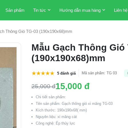
Sản phẩm
Tin tức
Hướng dẫn mua hàng
Liên hệ
ch Thông Gió TG-03 (190x190x68)mm
Mẫu Gạch Thông Gió
(190x190x68)mm
Mã sản phẩm
:
TG 03
5 đánh giá
15,000 đ
25,000 đ
Chi tiết sản phẩm:
Tên sản phẩm: Gạch thông gió xi măng TG-03
Kích thước: 190x190x68( mm)
Nguyên liệu: xi măng cát
Công nghệ: Ép thủy lực