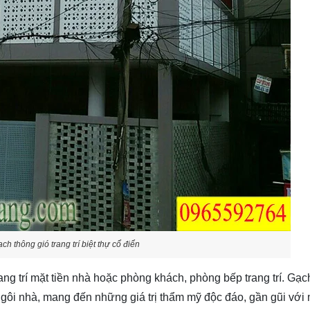
ch thông gió trang trí biệt thự cổ điển
 trí mặt tiền nhà hoặc phòng khách, phòng bếp trang trí. Gạc
ngôi nhà, mang đến những giá trị thẩm mỹ độc đáo, gần gũi với