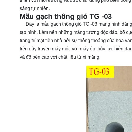
thiện với môi trường và được sử dụng phổ biến trong c
sáng tự nhiên.
Mẫu gạch thông gió TG -03
Đây là mẫu gạch thông gió TG -03 mang hình dáng tự d
tạo hình. Làm nên những mảng tường độc đáo, bố cục
trang trí mặt tiền nhà bởi sự thông thoáng của hoa văn
trên dây truyền máy móc với máy ép thủy lực hiện đạ
và độ bền cao với chất liệu từ xi măng.