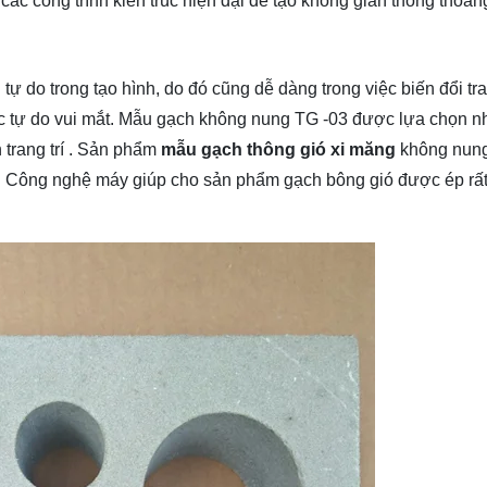
ác công trình kiến trúc hiện đại để tạo không gian thông thoán
o trong tạo hình, do đó cũng dễ dàng trong việc biến đổi tran
 tự do vui mắt. Mẫu gạch không nung TG -03 được lựa chọn nh
 trang trí . Sản phẩm
mẫu gạch thông gió xi măng
không nung
i. Công nghệ máy giúp cho sản phẩm gạch bông gió được ép rất