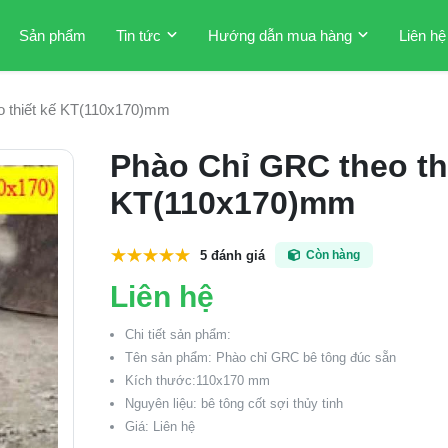
Sản phẩm
Tin tức
Hướng dẫn mua hàng
Liên hệ
o thiết kế KT(110x170)mm
Phào Chỉ GRC theo th
KT(110x170)mm
5 đánh giá
Còn hàng
Liên hệ
Chi tiết sản phẩm:
Tên sản phẩm: Phào chỉ GRC bê tông đúc sẵn
Kích thước:110x170 mm
Nguyên liệu: bê tông cốt sợi thủy tinh
Giá: Liên hệ