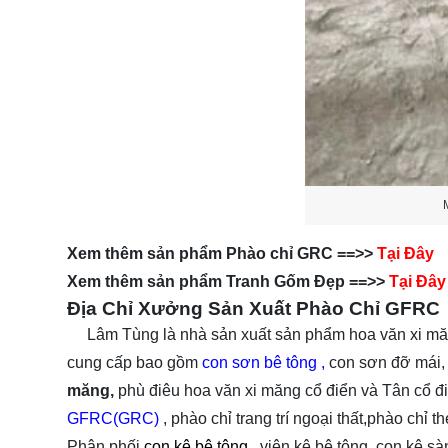
Xem thêm sản phẩm Phào chỉ GRC ==>>
Tại Đây
Xem thêm sản phẩm Tranh Gốm Đẹp ==>>
Tại Đây
Địa Chỉ Xưởng Sản Xuất Phào Chỉ GFRC
Lâm Tùng là nhà sản xuất sản phẩm hoa văn xi mă
cung cấp bao gồm
con sơn bê tông
,
con sơn đỡ mái, 
măng,
phù điêu hoa văn xi măng
cổ điển và Tân cổ đi
GFRC(GRC)
, phào chỉ trang trí ngoại thất,phào chỉ 
Phân phối
con kê bê tông
, viên kê bê tông, con kê sàn