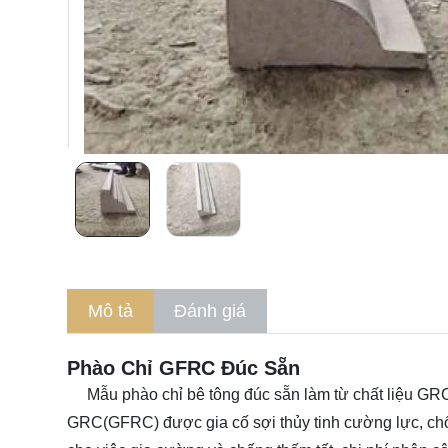
Mô tả
Đánh giá
Phào Chỉ GFRC Đúc Sẵn
Mẫu phào chỉ bê tông đúc sẵn làm từ chất liệu
GRC 
GRC(GFRC) được gia cố sợi thủy tinh cường lực, ch