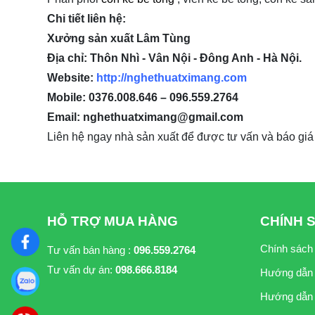
Chi tiết liên hệ:
Xưởng sản xuất Lâm Tùng
Địa chỉ: Thôn Nhì - Vân Nội - Đông Anh - Hà Nội.
Website:
http://nghethuatximang.com
Mobile: 0376.008.646 – 096.559.2764
Email: nghethuatximang@gmail.com
Liên hệ ngay nhà sản xuất để được tư vấn và báo gi
HỖ TRỢ MUA HÀNG
CHÍNH 
Chính sách
Tư vấn bán hàng :
096.559.2764
Tư vấn dự án:
098.666.8184
Hướng dẫn
Hướng dẫn 