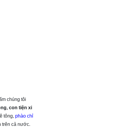
ẩm chúng tôi
ng, con tiện xi
bê tông,
phào chỉ
n trên cả nước.