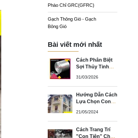
Phào Chỉ GRC(GFRC)
Gạch Thông Gió - Gạch
Bông Gió
Bài viết mới nhất
Cách Phân Biệt
Sợi Thủy Tinh
Kháng Kiềm Và
31/03/2026
Sợi Thủy Tinh
Không Kháng
Kiềm
Hướng Dẫn Cách
Lựa Chọn Con
Tiện Bê Tông
21/05/2024
Cho Lan Can
Cách Trang Trí
"Con Tiện" Cho