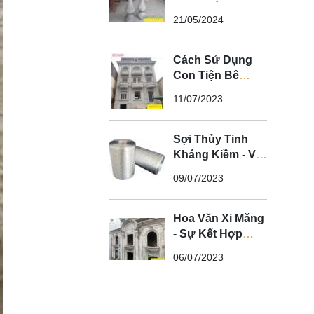
Ban Công Biệt
21/05/2024
Thự Tân Cổ Điển
Cách Sử Dụng
Con Tiện Bê
Tông Cho Biệt
11/07/2023
Thự Tân Cổ Điển
- Nghệ Thuật Xi
Măng
Sợi Thủy Tinh
Kháng Kiềm - Vì
Sao Phào Chỉ
09/07/2023
GFRC Phải Sử
Dụng Sợi Thủy
Tinh Kháng
Hoa Văn Xi Măng
Kiềm?
- Sự Kết Hợp
Hoàn Hảo Giữa
06/07/2023
Nghệ Thuật và
Chất Lượng Cho
Không Gian Tân
Cổ Điển