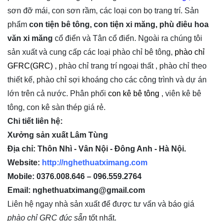
sơn đỡ mái, con sơn rầm, các loại con bọ trang trí. Sản
phẩm
con tiện bê tông, con tiện xi măng, phù điêu hoa
văn xi măng
cổ điển và Tân cổ điển. Ngoài ra chúng tôi
sản xuất và cung cấp các loại phào chỉ bê tông,
phào chỉ
GFRC(GRC)
,
phào chỉ trang trí ngoại thất
, phào chỉ theo
thiết kế, phào chỉ sợi khoáng cho các công trình và dự án
lớn trên cả nước. Phân phối
con kê bê tông
, viên kê bê
tông, con kê sàn thép giá rẻ.
Chi tiết liên hệ:
Xưởng sản xuất Lâm Tùng
Địa chỉ: Thôn Nhì - Vân Nội - Đông Anh - Hà Nội.
Website:
http://nghethuatximang.com
Mobile: 0376.008.646 – 096.559.2764
Email: nghethuatximang@gmail.com
Liên hệ ngay nhà sản xuất để được tư vấn và báo giá
phào chỉ GRC đúc sẵn
tốt nhất.