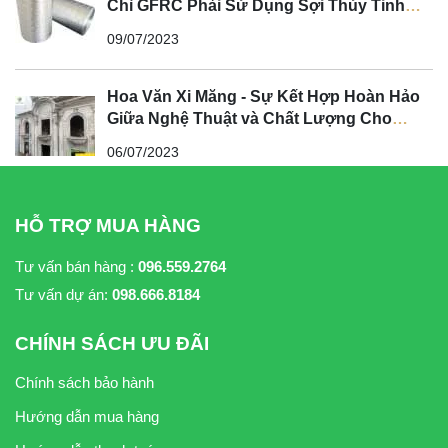
Chỉ GFRC Phải Sử Dụng Sợi Thủy Tinh
Kháng Kiềm?
09/07/2023
Hoa Văn Xi Măng - Sự Kết Hợp Hoàn Hảo
Giữa Nghệ Thuật và Chất Lượng Cho
Không Gian Tân Cổ Điển
06/07/2023
HỖ TRỢ MUA HÀNG
Tư vấn bán hàng :
096.559.2764
Tư vấn dự án:
098.666.8184
CHÍNH SÁCH ƯU ĐÃI
Chính sách bảo hành
Hướng dẫn mua hàng