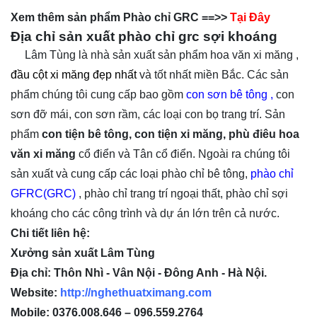
Xem thêm sản phẩm Phào chỉ GRC ==>>
Tại Đây
Địa chỉ sản xuất phào chỉ grc sợi khoáng
Lâm Tùng là nhà sản xuất sản phẩm hoa văn xi măng ,
đầu cột xi măng đẹp nhất
và tốt nhất miền Bắc. Các sản
phẩm chúng tôi cung cấp bao gồm
con sơn bê tông
,
con
sơn đỡ mái, con sơn rầm, các loại con bọ trang trí. Sản
phẩm
con tiện bê tông, con tiện xi măng, phù điêu hoa
văn xi măng
cổ điển và Tân cổ điển. Ngoài ra chúng tôi
sản xuất và cung cấp các loại phào chỉ bê tông,
phào chỉ
GFRC(GRC)
,
phào chỉ trang trí ngoại thất
, phào chỉ sợi
khoáng cho các công trình và dự án lớn trên cả nước.
Chi tiết liên hệ:
Xưởng sản xuất Lâm Tùng
Địa chỉ: Thôn Nhì - Vân Nội - Đông Anh - Hà Nội.
Website:
http://nghethuatximang.com
Mobile: 0376.008.646 – 096.559.2764