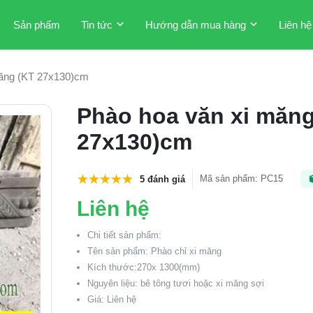
Sản phẩm
Tin tức
Hướng dẫn mua hàng
Liên hệ
măng (KT 27x130)cm
Phào hoa văn xi măng
27x130)cm
Mã sản phẩm
:
PC15
5 đánh giá
Liên hệ
Chi tiết sản phẩm:
Tên sản phẩm: Phào chỉ xi măng
Kích thước:270x 1300(mm)
Nguyên liệu: bê tông tươi hoặc xi măng sợi
Giá: Liên hệ