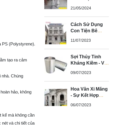
Ban Công Biệt
21/05/2024
Thự Tân Cổ Điển
Cách Sử Dụng
Con Tiện Bê
Tông Cho Biệt
11/07/2023
Thự Tân Cổ Điển
a PS (Polystyrene).
- Nghệ Thuật Xi
Măng
Sợi Thủy Tinh
hằm tạo ra cảm
Kháng Kiềm - Vì
Sao Phào Chỉ
09/07/2023
GFRC Phải Sử
ôi nhà. Chúng
Dụng Sợi Thủy
Tinh Kháng
Hoa Văn Xi Măng
u hoàn hảo, không
Kiềm?
- Sự Kết Hợp
Hoàn Hảo Giữa
06/07/2023
Nghệ Thuật và
Chất Lượng Cho
ết kế mà không cần
Không Gian Tân
nét và chi tiết của
Cổ Điển