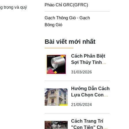
Phào Chỉ GRC(GFRC)
ng trọng và quý
Gạch Thông Gió - Gạch
Bông Gió
Bài viết mới nhất
Cách Phân Biệt
Sợi Thủy Tinh
Kháng Kiềm Và
31/03/2026
Sợi Thủy Tinh
Không Kháng
Kiềm
Hướng Dẫn Cách
Lựa Chọn Con
Tiện Bê Tông
21/05/2024
Cho Lan Can
Cách Trang Trí
"Con Tiện" Cho