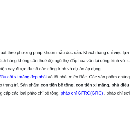
 xuất theo phương pháp khuôn mẫu đúc sẵn. Khách hàng chỉ việc lự
ch hàng không cần thuê đội ngũ thợ đắp hoa văn tại công trình với ch
hiện nay được đa số các công trình và dự án áp dụng.
đầu cột xi măng đẹp nhất
và tốt nhất miền Bắc. Các sản phẩm chúng 
ọ trang trí. Sản phẩm
con tiện bê tông, con tiện xi măng, phù điê
g cấp các loại phào chỉ bê tông,
phào chỉ GFRC(GRC)
, phào chỉ sợ