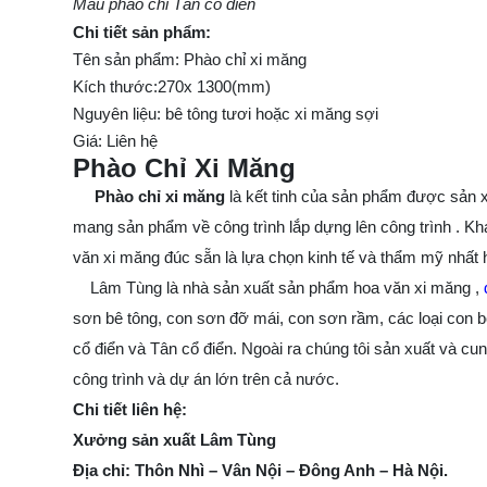
Mẫu phào chỉ Tân cổ điển
Chi tiết sản phẩm:
Tên sản phẩm: Phào chỉ xi măng
Kích thước:270x 1300(mm)
Nguyên liệu: bê tông tươi hoặc xi măng sợi
Giá: Liên hệ
Phào Chỉ Xi Măng
Phào chỉ xi măng
là kết tinh của sản phẩm được sản
mang sản phẩm về công trình lắp dựng lên công trình . Khá
văn xi măng đúc sẵn là lựa chọn kinh tế và thẩm mỹ nhất 
Lâm Tùng là nhà sản xuất sản phẩm hoa văn xi măng ,
sơn bê tông, con sơn đỡ mái, con sơn rầm, các loại con b
cổ điển và Tân cổ điển. Ngoài ra chúng tôi sản xuất và cun
công trình và dự án lớn trên cả nước.
Chi tiết liên hệ:
Xưởng sản xuất Lâm Tùng
Địa chỉ: Thôn Nhì – Vân Nội – Đông Anh – Hà Nội.