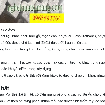
iển
 chất liệu khác nhau như gỗ, thạch cao, nhựa PU (Polyurethane), nhự
t cả đều được chế tác tỉ mỉ để đạt được độ hoàn thiện cao.
ững tông màu trung tính như trắng, kem, vàng nhạt, hoặc mạ vàng, n
ang trí trần nhà, tường, cột, cửa, hay các chi tiết nhỏ khác trong ng
u các khuyết điểm trong xây dựng.
 kỹ thuật cao và sự cẩn thận để đảm bảo các đường phào chỉ khớp nha
Nhất
. Với thiết kế tinh tế, cổ điển mang lại phong cách châu Âu cho thi
 sản xuất theo phương pháp khuôn mẫu tạo được tính thẩm mỹ, độ sắc 