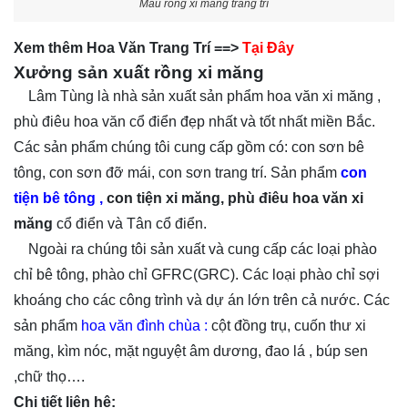
Mẫu rồng xi măng trang trí
Xem thêm Hoa Văn Trang Trí ==>
Tại Đây
Xưởng sản xuất rồng xi măng
Lâm Tùng là nhà sản xuất sản phẩm hoa văn xi măng ,
phù điêu hoa văn cổ điển đẹp nhất và tốt nhất miền Bắc.
Các sản phẩm chúng tôi cung cấp gồm có: con sơn bê
tông, con sơn đỡ mái, con sơn trang trí. Sản phẩm
con
tiện bê tông
,
con tiện xi măng, phù điêu hoa văn xi
măng
cổ điển và Tân cổ điển.
Ngoài ra chúng tôi sản xuất và cung cấp các loại phào
chỉ bê tông, phào chỉ GFRC(GRC). Các loại phào chỉ sợi
khoáng cho các công trình và dự án lớn trên cả nước. Các
sản phẩm
hoa văn đình chùa
:
cột đồng trụ, cuốn thư xi
măng, kìm nóc, mặt nguyệt âm dương, đao lá , búp sen
,chữ thọ….
Chi tiết liên hệ: