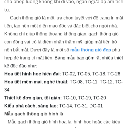
cho phép luồng không khí đi vào, ngăn ngừa độ ẩm tích
tụ.
Gạch thông gió là một lựa chọn tuyệt vời để trang trí mặt
tiền, tạo nên một diện mạo độc và đặc biệt cho ngôi nhà.
Không chỉ giúp thông thoáng không gian, gạch thông gió
còn đóng vai trò là điểm nhấn thẩm mỹ, giúp mặt tiền trở
nên bắt mắt. Dưới đây là một số
mẫu thông gió đẹp
phù
hợp để trang trí mặt tiền.
Bảng mẫu bao gồm rất nhiều thiết
kế độc đáo như:
Họa tiết hình học hiện đại:
TG-02, TG-05, TG-18, TG-26
Họa tiết mềm mại, nghệ thuật:
TG-08, TG-11, TG-12, TG-
34
Thiết kế đơn giản, tối giản:
TG-10, TG-19, TG-20
Kiểu phá cách, sáng tạo:
TG-14, TG-31, DG-01
Mẫu gạch thông gió hình lá
Mẫu gạch thông gió hình hoa lá, hình học hoặc các kiểu