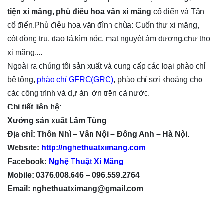
tiện xi măng, phù điêu hoa văn xi măng
cổ điển và Tân
cổ điển.Phù điêu hoa văn đình chùa: Cuốn thư xi măng,
cột đồng trụ, đao lá,kìm nóc, mặt nguyệt âm dương,chữ thọ
xi măng....
Ngoài ra chúng tôi sản xuất và cung cấp các loại phào chỉ
bê tông,
phào chỉ GFRC(GRC)
, phào chỉ sợi khoáng cho
các công trình và dự án lớn trên cả nước.
Chi tiết liên hệ:
Xưởng sản xuất Lâm Tùng
Địa chỉ: Thôn Nhì – Vân Nội – Đông Anh – Hà Nội.
Website:
http://nghethuatximang.com
Facebook:
Nghệ Thuật Xi Măng
Mobile: 0376.008.646 – 096.559.2764
Email: nghethuatximang@gmail.com