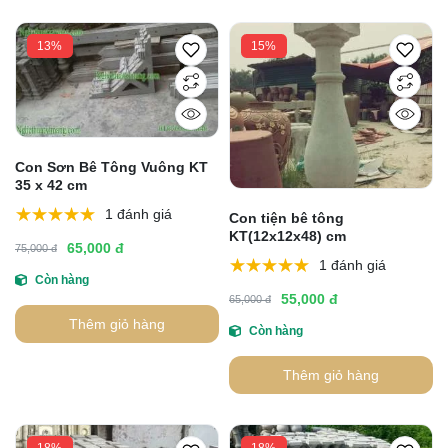
13%
15%
Con Sơn Bê Tông Vuông KT
35 x 42 cm
1 đánh giá
Con tiện bê tông
KT(12x12x48) cm
65,000 đ
75,000 đ
1 đánh giá
Còn hàng
55,000 đ
65,000 đ
Thêm giỏ hàng
Còn hàng
Thêm giỏ hàng