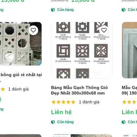
25,000 đ
25,000 
ng
Còn hàng
Còn 
bông gió rẻ nhất tại
atximang.com
Bảng Mẫu Gạch Thông Gió
Mẫu Gạ
1 đánh giá
Đẹp Nhất 300x300x68 mm
09( 19
ệ
1 đánh giá
ng
Liên hệ
Liên 
Còn hàng
Còn 