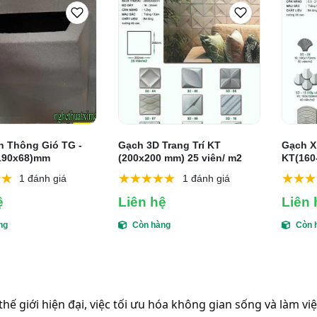
 Thông Gió TG -
Gạch 3D Trang Trí KT
Gạch X
190x68)mm
(200x200 mm) 25 viên/ m2
KT(160
1 đánh giá
1 đánh giá
ệ
Liên hệ
Liên 
ng
Còn hàng
Còn 
 thế giới hiện đại, việc tối ưu hóa không gian sống và làm v