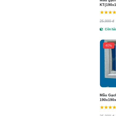
Mẫu gạch
KT(190x
25,000 đ
Còn hà
40%
Mẫu Gạch
190x190