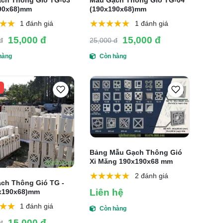
ch Thông Gió TG-03
Mẫu Gạch Thông Gió TG-04
90x68)mm
(190x190x68)mm
1 đánh giá
1 đánh giá
15,000 đ
15,000 đ
đ
25,000 đ
hàng
Còn hàng
Bảng Mẫu Gạch Thông Gió
Xi Măng 190x190x68 mm
2 đánh giá
ch Thông Gió TG -
Liên hệ
x190x68)mm
1 đánh giá
Còn hàng
15,000 đ