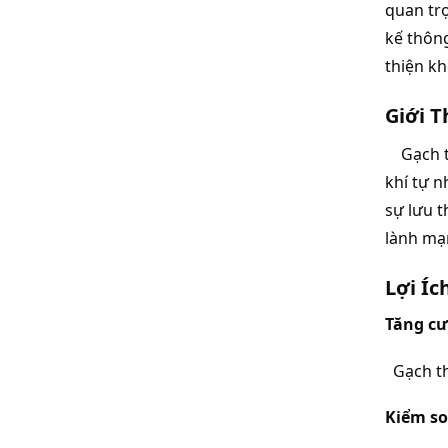
quan trọ
kế thông
thiện kh
Giới T
    Gạch
khí tự n
sự lưu t
lành mạ
Lợi Íc
Tăng cư
  Gạch t
Kiểm so