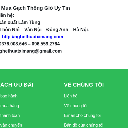
ỉ Mua Gạch Thông Gió Uy Tín
liên hệ:
ản xuất Lâm Tùng
 Thôn Nhì – Vân Nội – Đông Anh – Hà Nội.
:
http://nghethuatximang.com
0376.008.646 – 096.559.2764
nghethuatximang@gmail.com
SÁCH ƯU ĐÃI
VỀ CHÚNG TÔI
 bảo hành
Liên hệ
 mua hàng
Về chúng tôi
thanh toán
Email cho chúng tôi
vận chuyển
Bản đồ của chúng tôi