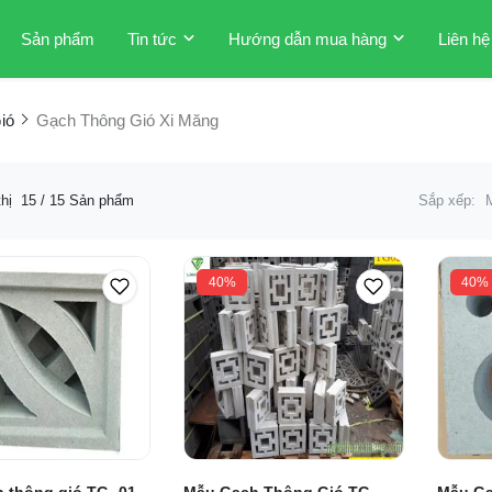
Sản phẩm
Tin tức
Hướng dẫn mua hàng
Liên hệ
ió
Gạch Thông Gió Xi Măng
thị
15
/ 15 Sản phẩm
Sắp xếp:
40%
40%