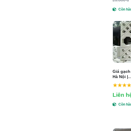
25,000 đ
Còn hà
Giá gạch 
Hà Nội |
Nghethu
Liên h
Còn hà