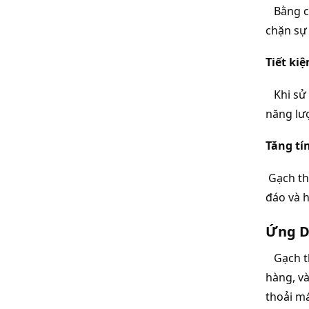
   Bằng 
chặn sự 
Tiết ki
   Khi s
năng lượ
Tăng tí
 Gạch th
đáo và h
Ứng D
   Gạch 
hàng, và
thoải má