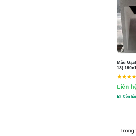
Mẫu Gạch
13( 190x
Liên h
Còn hà
   Trong