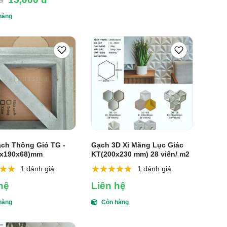
đ
hàng
ch Thông Gió TG -
Gạch 3D Xi Măng Lục Giác
0x190x68)mm
KT(200x230 mm) 28 viên/ m2
1 đánh giá
1 đánh giá
hệ
Liên hệ
hàng
Còn hàng